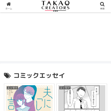
ホーム
検索
コミックエッセイ
エッセイ
エッセイ