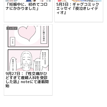
「妊娠中に、初めてコロ
5月3日：ギャグコミック
ナにかかりました」
エッセイ『夜泣きレイデ
ィオ』
エッセイ
9月27日：『性交痛がひ
どすぎて産婦人科を受診
した話』noteにて連載開
始