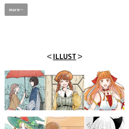
more…
＜
ILLUST
＞