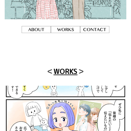
＜
WORKS
＞