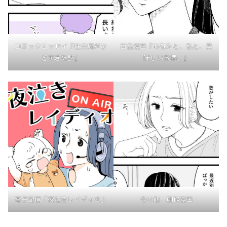
コミックエッセイ『性交痛がひ
百合漫画『あなたと、私と、美
どすぎた話』
味しいお酒。』
電子配信『夜泣きレイディオ』
その他 創作漫画