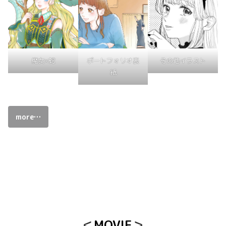
その他イラスト
魔女×蛇
ポートフォリオ表
紙
more…
＜
MOVIE
＞